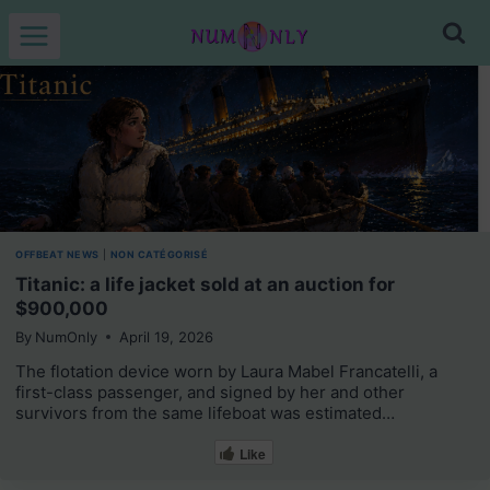
Skip
to
content
OFFBEAT NEWS
|
NON CATÉGORISÉ
Titanic: a life jacket sold at an auction for
$900,000
By
NumOnly
April 19, 2026
The flotation device worn by Laura Mabel Francatelli, a
first-class passenger, and signed by her and other
survivors from the same lifeboat was estimated…
Like