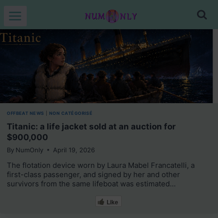
Skip
to
content
OFFBEAT NEWS
|
NON CATÉGORISÉ
Titanic: a life jacket sold at an auction for
$900,000
By
NumOnly
April 19, 2026
The flotation device worn by Laura Mabel Francatelli, a
first-class passenger, and signed by her and other
survivors from the same lifeboat was estimated…
Like